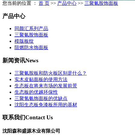
您当前的位置 ：
首 页
>>
产品中心
>>
三聚氰胺饰面板
产品中心
同颜汇系列产品
三聚氰胺饰面板
模版板纹
阻燃防水饰面板
新闻资讯
News
三聚氰胺板和防火板区别是什么？
实木皮贴面板的使用方法
生态板在将来市场的发展前景
生态板的优越环保性
三聚氢氨饰面板的优缺点
沈阳生态板免漆板所用的基材
联系我们
Contact Us
沈阳森和盛源木业有限公司