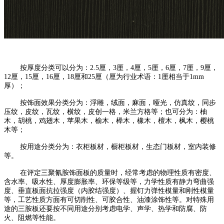
按厚度分类可以分为：2.5厘，3厘，4厘，5厘，6厘，7厘，9厘，
12厘，15厘，16厘，18厘和25厘（厘为行业术语：1厘相当于1mm
厚）；
按饰面效果分类分为：浮雕，绒面，麻面，哑光，仿真纹，同步
压纹，皮纹，瓦纹，横纹，皮创一格，米兰方格等；也可分为：柚
木，胡桃，鸡翅木，苹果木，榆木，榉木，橡木，檀木，枫木，樱桃
木等；
按用途分类分为：衣柜板材，橱柜板材，生态门板材，室内装修
等。
在评定三聚氰胺饰面板的质量时，经常考虑的物理性质有密度、
含水率、吸水性、厚度膨胀率、环保等级等，力学性质有静力弯曲强
度、垂直板面抗拉强度（内胶结强度）、握钉力弹性模量和刚性模量
等，工艺性质方面有可切削性、可胶合性、油漆涂饰性等。对特殊用
途的三胺板还要按不同用途分别考虑电学、声学、热学和防腐、防
火、阻燃等性能。