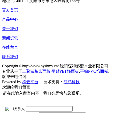
地址（Add）：沈阳市苏家屯区玫瑰街136号
官方首页
产品中心
关于我们
新闻资讯
在线留言
联系我们
Copyright ©http://www.syshmy.cn/ 沈阳森和盛源木业有限公司
专业从事于
三聚氰胺饰面板
,
平贴PET饰面板
,
平贴PVC饰面板
,
欢迎来电咨询!
Powered by
祥云平台
技术支持：
凯鸿科技
欢迎给我们留言
请在此输入留言内容，我们会尽快与您联系。
联系人