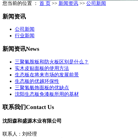
您当前的位置 ：
首 页
>>
新闻资讯
>>
公司新闻
新闻资讯
公司新闻
行业新闻
新闻资讯
News
三聚氰胺板和防火板区别是什么？
实木皮贴面板的使用方法
生态板在将来市场的发展前景
生态板的优越环保性
三聚氢氨饰面板的优缺点
沈阳生态板免漆板所用的基材
联系我们
Contact Us
沈阳森和盛源木业有限公司
联系人：刘经理