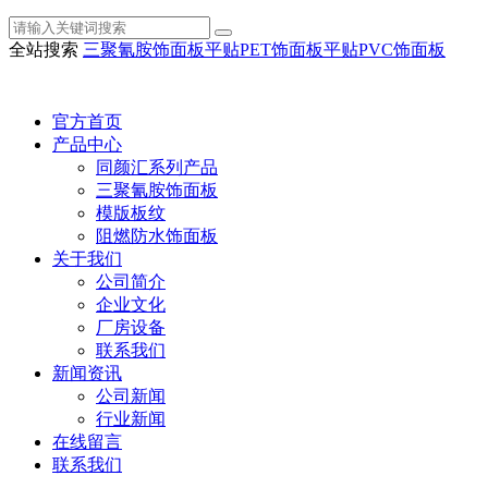
全站搜索
三聚氰胺饰面板
平贴PET饰面板
平贴PVC饰面板
官方首页
产品中心
同颜汇系列产品
三聚氰胺饰面板
模版板纹
阻燃防水饰面板
关于我们
公司简介
企业文化
厂房设备
联系我们
新闻资讯
公司新闻
行业新闻
在线留言
联系我们