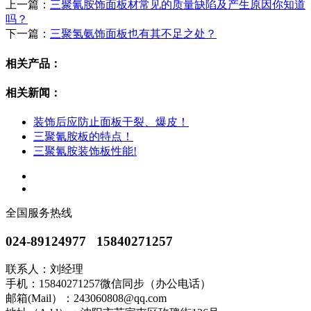
上一篇：
三聚氰胺饰面板材常见的质量缺陷及产生原因你知道
吗？
下一篇：
三聚氢氨饰面板也有其不足之处？
相关产品：
相关新闻：
装饰后应防止面板干裂、爆皮！
三聚氰胺板的特点！
三聚氰胺装饰板性能!
全国服务热线
024-89124977 15840271257
联系人：刘经理
手机：15840271257微信同步（办公电话）
邮箱(Mail）：243060808@qq.com