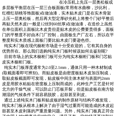
在冷压机上先压一层奥松板或
多层板平衡层在压一层三合板面板(常用有水曲柳，沙比利，
红檀红胡桃等饰面板)在做油漆，实木贴木皮门是在实木骨架
上压一层奥松板，然后再大型定厚砂光机上将整个门砂平整后
再贴天然木皮(一般是12丝到60丝厚)在做油漆，在造价上虽然
在单位面积上面板比木皮贵但是贴木皮的公费要贵得多，面板
门的平整度不好由木门厂控制，由面板生产厂左右，所以在平
整度和实木质感上面板门要比贴木皮门要逊色些。
纯实木门板在现代橱柜市场是十分受欢迎的，它有其自身的
优势所在。那么我们选购纯实木门板时候该如何去鉴别呢?
目前市场上的实木橱柜门板可分为纯实木橱柜门板和门芯贴
皮实木橱柜门板。
纯实木门板厚度通常为2.0至2.1mm，通体只用一种木材制成
(取截面看即可辨别)。而贴皮板是由密度板贴木皮加压制成，
取贴皮板截面即可发现，贴皮板中间主体木材与表面约2mm
皮是用胶水粘贴在密度板上压制而成的，此种生产工艺是针对
北方的干燥气候，可以防止门芯板开裂，但是贴皮板在南方较
潮湿的气候条件下就容易脱胶，起鼓甚至剥皮。
通过上述纯实木门板和贴皮板的制作原材与结构不难发现，
纯实木门板从根本上解决了由于湿气过重而可能造成的木皮起
鼓甚至木皮剥落的严重质量问题。另外，纯实木门板真正符合