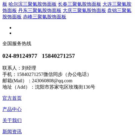
板
哈尔滨三聚氰胺饰面板
长春三聚氰胺饰面板
大连三聚氰胺
饰面板
丹东三聚氰胺饰面板
大庆三聚氰胺饰面板
盘锦三聚氰
胺饰面板
赤峰三聚氰胺饰面板
全国服务热线
024-89124977 15840271257
联系人：刘经理
手机：15840271257微信同步（办公电话）
邮箱(Mail）：243060808@qq.com
地址（Add）：沈阳市苏家屯区玫瑰街136号
官方首页
产品中心
关于我们
新闻资讯