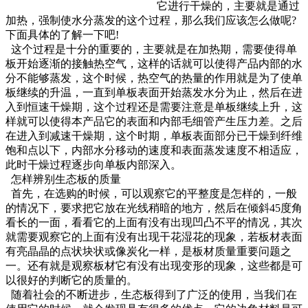
它进行干燥的，主要就是通过
加热，强制使水分蒸发的这个过程，那么我们应该怎么做呢?
下面具体的了解一下吧!
这个过程是十分的重要的，主要就是在加热期，需要使得单
板开始逐渐的接触热空气，这样的话就可以使得产品内部的水
分不能够蒸发，这个时候，热空气的热量的作用就是为了使单
板继续的升温，一直到单板表面开始蒸发水分为止，然后在进
入到恒速干燥期，这个过程还是需要注意是单板继续上升，这
样就可以使得本产品它的表面和内部毛细管产生压力差。之后
在进入到减速干燥期，这个时期，单板表面部分已干燥到纤维
饱和点以下，内部水分移动的速度和表面蒸发速度不相适应，
此时干燥过程逐步向单板内部深入。
怎样辨别生态板的质量
首先，在选购的时候，可以观察它的平整度是怎样的，一般
的情况下，要求把它放在光线稍暗的地方，然后在倾斜45度角
看长的一面，看看它的上面有没有出现凹凸不平的情况，其次
就需要观察它的上面有没有出现干花湿花的现象，若板材表面
有亮晶晶的点状块状或像炭化一样，是板材质量重要问题之
一。还有就是观察板材它有没有出现变形的现象，这些都是可
以很好的判断它的质量的。
随着社会的不断进步，生态板得到了广泛的使用，当我们在