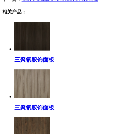
相关产品：
三聚氰胺饰面板
三聚氰胺饰面板