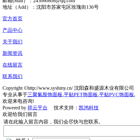
邮箱(Mail）：243060808@qq.com
地址（Add）：沈阳市苏家屯区玫瑰街136号
官方首页
产品中心
关于我们
新闻资讯
在线留言
联系我们
Copyright ©http://www.syshmy.cn/ 沈阳森和盛源木业有限公司
专业从事于
三聚氰胺饰面板
,
平贴PET饰面板
,
平贴PVC饰面板
,
欢迎来电咨询!
Powered by
祥云平台
技术支持：
凯鸿科技
欢迎给我们留言
请在此输入留言内容，我们会尽快与您联系。