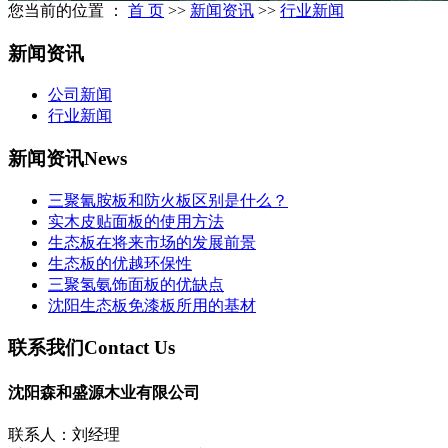
您当前的位置 ：
首 页
>>
新闻资讯
>>
行业新闻
新闻资讯
公司新闻
行业新闻
新闻资讯
News
三聚氰胺板和防火板区别是什么？
实木皮贴面板的使用方法
生态板在将来市场的发展前景
生态板的优越环保性
三聚氢氨饰面板的优缺点
沈阳生态板免漆板所用的基材
联系我们
Contact Us
沈阳森和盛源木业有限公司
联系人：刘经理