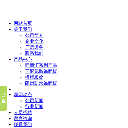
网站首页
关于我们
公司简介
企业文化
厂房设备
联系我们
产品中心
同颜汇系列产品
三聚氰胺饰面板
模版板纹
阻燃防水饰面板
新闻动态
公司新闻
行业新闻
人员招聘
留言咨询
联系我们