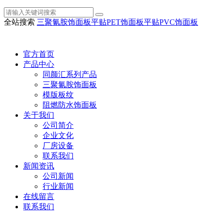
全站搜索
三聚氰胺饰面板
平贴PET饰面板
平贴PVC饰面板
官方首页
产品中心
同颜汇系列产品
三聚氰胺饰面板
模版板纹
阻燃防水饰面板
关于我们
公司简介
企业文化
厂房设备
联系我们
新闻资讯
公司新闻
行业新闻
在线留言
联系我们