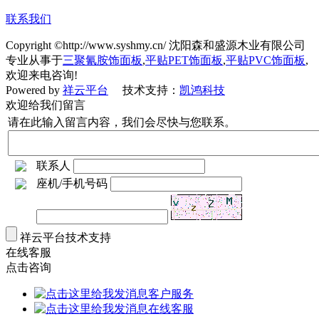
联系我们
Copyright ©http://www.syshmy.cn/ 沈阳森和盛源木业有限公司
专业从事于
三聚氰胺饰面板
,
平贴PET饰面板
,
平贴PVC饰面板
,
欢迎来电咨询!
Powered by
祥云平台
技术支持：
凯鸿科技
欢迎给我们留言
请在此输入留言内容，我们会尽快与您联系。
联系人
座机/手机号码
祥云平台技术支持
在线客服
点击咨询
客户服务
在线客服