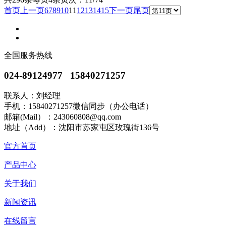
首页
上一页
6
7
8
9
10
11
12
13
14
15
下一页
尾页
全国服务热线
024-89124977 15840271257
联系人：刘经理
手机：15840271257微信同步（办公电话）
邮箱(Mail）：243060808@qq.com
地址（Add）：沈阳市苏家屯区玫瑰街136号
官方首页
产品中心
关于我们
新闻资讯
在线留言