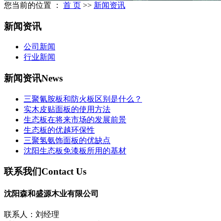
您当前的位置 ：
首 页
>>
新闻资讯
新闻资讯
公司新闻
行业新闻
新闻资讯
News
三聚氰胺板和防火板区别是什么？
实木皮贴面板的使用方法
生态板在将来市场的发展前景
生态板的优越环保性
三聚氢氨饰面板的优缺点
沈阳生态板免漆板所用的基材
联系我们
Contact Us
沈阳森和盛源木业有限公司
联系人：刘经理