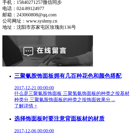
手机：15840271257微信同步
电话：024-89124977
邮箱：243060808@qq.com
公司网址：www.syshmy.cn
地址：沈阳市苏家屯区玫瑰街136号
三聚氰胺饰面板拥有几百种花色和颜色搭配
2017-12-21 00:00:00
什么是三聚氰胺饰面板 三聚氢氨饰面板的种类之按基材
种类分 三聚氰胺饰面板的种类之按饰面效果分 ...
了解详情 +
选择饰面板时要注意背面板材的材质
2017-12-06 00:00:00