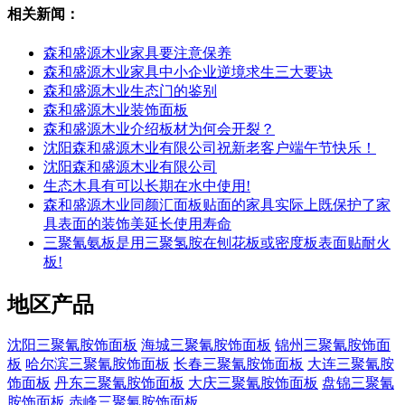
相关新闻：
森和盛源木业家具要注意保养
森和盛源木业家具中小企业逆境求生三大要诀
森和盛源木业生态门的鉴别
森和盛源木业装饰面板
森和盛源木业介绍板材为何会开裂？
沈阳森和盛源木业有限公司祝新老客户端午节快乐！
沈阳森和盛源木业有限公司
生态木具有可以长期在水中使用!
森和盛源木业同颜汇面板贴面的家具实际上既保护了家
具表面的装饰美延长使用寿命
三聚氰氨板是用三聚氢胺在刨花板或密度板表面贴耐火
板!
地区产品
沈阳三聚氰胺饰面板
海城三聚氰胺饰面板
锦州三聚氰胺饰面
板
哈尔滨三聚氰胺饰面板
长春三聚氰胺饰面板
大连三聚氰胺
饰面板
丹东三聚氰胺饰面板
大庆三聚氰胺饰面板
盘锦三聚氰
胺饰面板
赤峰三聚氰胺饰面板