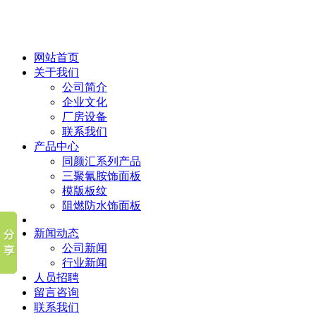
网站首页
关于我们
公司简介
企业文化
厂房设备
联系我们
产品中心
同颜汇系列产品
三聚氰胺饰面板
模版板纹
阻燃防水饰面板
新闻动态
公司新闻
行业新闻
人员招聘
留言咨询
联系我们