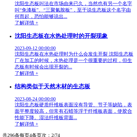
沈阳生态板叫法在市场由来已久，当然也有另一个名字
叫“免漆板”、“三聚氰胺板”，至于说生态板这个名字由
何而起，恐怕能够说出...
了解详情 +
沈阳生态板在水热处理时的开裂现象
2023-09-12 00:00:00
沈阳生态板在水热处理时为什么会发生开裂 沈阳生态板
厂在加工的时候，水热处理是一个很重要的过程，但生
态板有时候会出现开裂的...
了解详情 +
结构类似于天然木材的生态板
2023-08-24 00:00:00
沈阳生态板硬质纤维板表面没有导管、节子等缺陷，表
面平整度较高，但常有石蜡等浮于纤维板表面，使胶合
性能下降。湿法纤维板背面...
了解详情 +
共296条
每页4条
页次：2/74