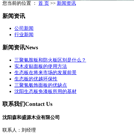
您当前的位置 ：
首 页
>>
新闻资讯
新闻资讯
公司新闻
行业新闻
新闻资讯
News
三聚氰胺板和防火板区别是什么？
实木皮贴面板的使用方法
生态板在将来市场的发展前景
生态板的优越环保性
三聚氢氨饰面板的优缺点
沈阳生态板免漆板所用的基材
联系我们
Contact Us
沈阳森和盛源木业有限公司
联系人：刘经理