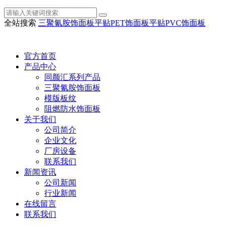
全站搜索
三聚氰胺饰面板
平贴PET饰面板
平贴PVC饰面板
官方首页
产品中心
同颜汇系列产品
三聚氰胺饰面板
模版板纹
阻燃防水饰面板
关于我们
公司简介
企业文化
厂房设备
联系我们
新闻资讯
公司新闻
行业新闻
在线留言
联系我们