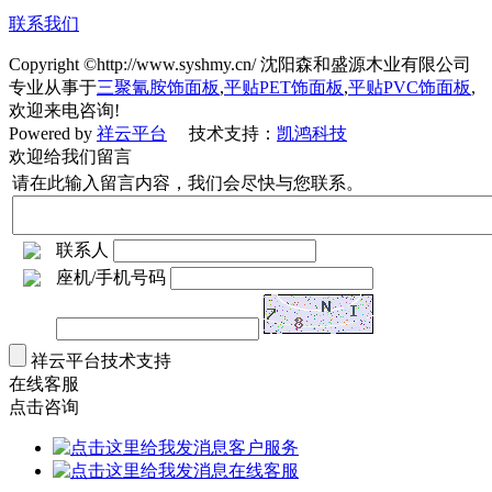
联系我们
Copyright ©http://www.syshmy.cn/ 沈阳森和盛源木业有限公司
专业从事于
三聚氰胺饰面板
,
平贴PET饰面板
,
平贴PVC饰面板
,
欢迎来电咨询!
Powered by
祥云平台
技术支持：
凯鸿科技
欢迎给我们留言
请在此输入留言内容，我们会尽快与您联系。
联系人
座机/手机号码
祥云平台技术支持
在线客服
点击咨询
客户服务
在线客服